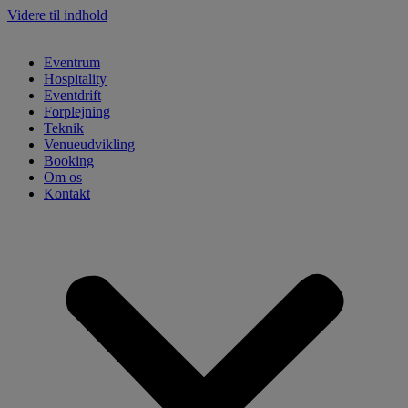
Videre til indhold
Eventrum
Hospitality
Eventdrift
Forplejning
Teknik
Venueudvikling
Booking
Om os
Kontakt