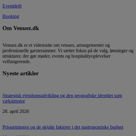
Eventdrift
Booking
Om Venuez.dk
Venuez.dk er et videnssite om venues, arrangementer og
professionelle gæsterammer. Vi sætter fokus på de valg, løsninger og
strukturer, der gør møder, events og hospitalityoplevelser
velfungerende.
Nyeste artikler
Strategisk ejendomsudvikling og den geografiske identitet som
vækstmotor
28. april 2026
Prissætningen og de skjulte faktorer i det gastronomiske budget