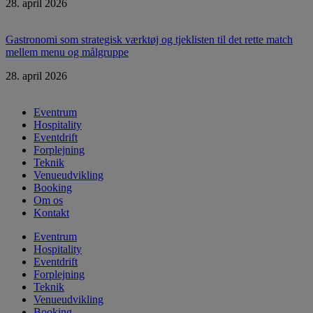
28. april 2026
Gastronomi som strategisk værktøj og tjeklisten til det rette match
mellem menu og målgruppe
28. april 2026
Eventrum
Hospitality
Eventdrift
Forplejning
Teknik
Venueudvikling
Booking
Om os
Kontakt
Eventrum
Hospitality
Eventdrift
Forplejning
Teknik
Venueudvikling
Booking