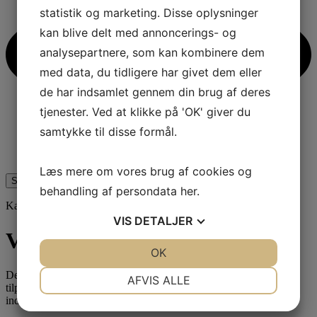
statistik og marketing. Disse oplysninger
kan blive delt med annoncerings- og
analysepartnere, som kan kombinere dem
med data, du tidligere har givet dem eller
de har indsamlet gennem din brug af deres
tjenester. Ved at klikke på 'OK' giver du
samtykke til disse formål.
Læs mere om vores brug af cookies og
Søg
behandling af persondata
her
.
Kategori
VIS
DETALJER
Venueudvikling
JA
NEJ
OK
JA
NEJ
NØDVENDIGE
PRÆFERENCER
Denne kategori belyser, hvordan venues udvikles, forbedres og
AFVIS ALLE
tilpasses nye behov i markedet. Her er fokus på investeringer,
indretning, profil, fleksibilitet og langsigtet drift.
JA
NEJ
JA
NEJ