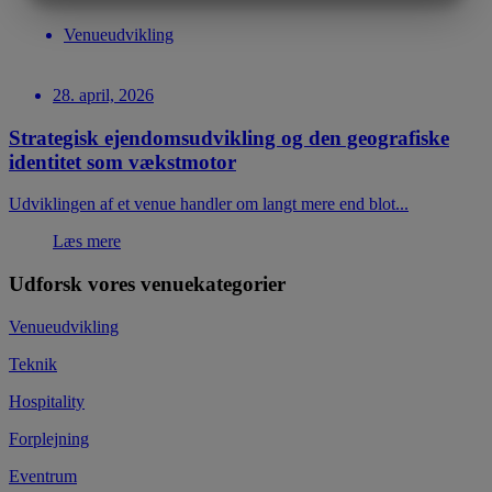
MARKETING
STATISTIK
Venueudvikling
28. april, 2026
Strategisk ejendomsudvikling og den geografiske
identitet som vækstmotor
Udviklingen af et venue handler om langt mere end blot...
Læs mere
Udforsk vores venuekategorier
Venueudvikling
Teknik
Hospitality
Forplejning
Eventrum