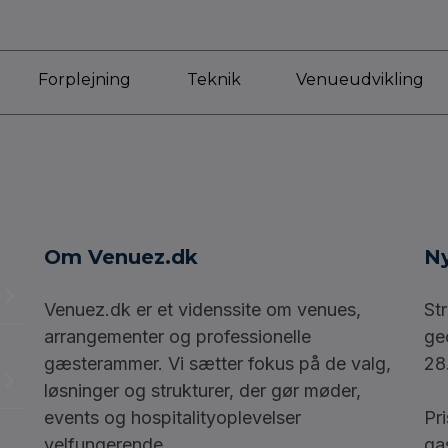
Forplejning
Teknik
Venueudvikling
Om Venuez.dk
Ny
Venuez.dk er et videnssite om venues,
St
arrangementer og professionelle
ge
gæsterammer. Vi sætter fokus på de valg,
28
løsninger og strukturer, der gør møder,
events og hospitalityoplevelser
Pr
velfungerende.
ga