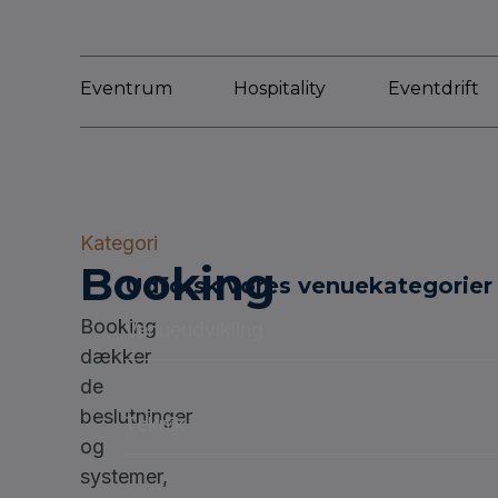
Eventrum
Hospitality
Eventdrift
Kategori
Booking
Udforsk vores venuekategorier
Booking
Venueudvikling
dækker
de
beslutninger
Teknik
og
systemer,