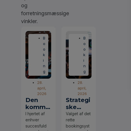
og
forretningsmæssige
vinkler.
B
B
o
o
o
o
k
k
i
i
n
n
g
g
28.
28.
april,
april,
2026
2026
Den
Strategi
komme
ske
rcielle
overvej
I hjertet af
Valget af det
enhver
rette
motor
elser
succesfuld
bookingsyst
og
ved