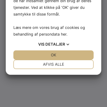
de har indsamlet gennem din brug af deres
tjenester. Ved at klikke på 'OK' giver du
samtykke til disse formål.
Læs mere om vores brug af cookies og
behandling af persondata
her
.
VIS
DETALJER
JA
NEJ
OK
JA
NEJ
NØDVENDIGE
PRÆFERENCER
AFVIS ALLE
JA
NEJ
JA
NEJ
MARKETING
STATISTIK