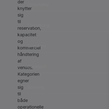
der
Hospitality
knytter
sig
til
Forplejning
reservation,
kapacitet
og
Eventrum
kommerciel
håndtering
af
Eventdrift
venues.
Kategorien
egner
Booking
sig
til
både
operationelle