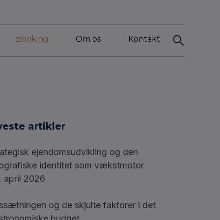
Booking
Om os
Kontakt
este artikler
rategisk ejendomsudvikling og den
ografiske identitet som vækstmotor
. april 2026
issætningen og de skjulte faktorer i det
stronomiske budget