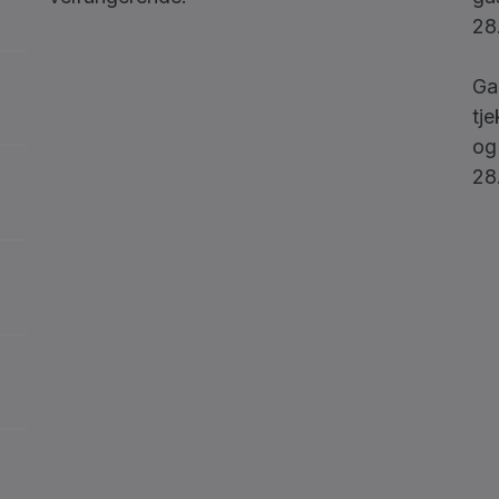
28
Ga
tje
og
28