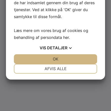
de har indsamlet gennem din brug af deres
tjenester. Ved at klikke på 'OK' giver du
samtykke til disse formål.
Læs mere om vores brug af cookies og
behandling af persondata
her
.
VIS
DETALJER
JA
NEJ
OK
JA
NEJ
NØDVENDIGE
PRÆFERENCER
AFVIS ALLE
JA
NEJ
JA
NEJ
MARKETING
STATISTIK