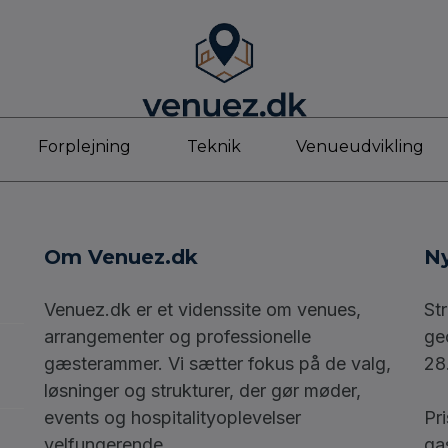
Forplejning
Teknik
Venueudvikling
Om Venuez.dk
Ny
Venuez.dk er et videnssite om venues,
St
arrangementer og professionelle
ge
gæsterammer. Vi sætter fokus på de valg,
28
løsninger og strukturer, der gør møder,
events og hospitalityoplevelser
Pr
velfungerende.
ga