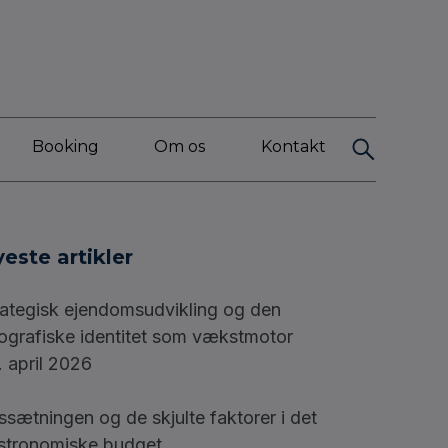
Booking
Om os
Kontakt
este artikler
rategisk ejendomsudvikling og den
ografiske identitet som vækstmotor
. april 2026
issætningen og de skjulte faktorer i det
stronomiske budget