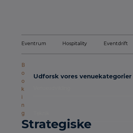
Eventrum
Hospitality
Eventdrift
B
o
Udforsk vores venuekategorier
o
Venueudvikling
k
i
n
g
Teknik
Strategiske