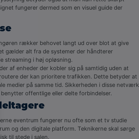
gnet fungerer dermed som en visuel guide der
lse
rangøren rækker behovet langt ud over blot at give
Det gælder alt fra de systemer der håndterer
e streaming i høj opløsning.
nder af enheder der kobler sig på samtidig uden at
outere der kan prioritere trafikken. Dette betyder at
ciale medier på samme tid. Sikkerheden i disse netværk
benytter offentlige eller delte forbindelser.
deltagere
oderne eventrum fungerer nu ofte som et tv studie
rum og den digitale platform. Teknikerne skal sørge
k til stede i salen.