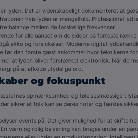
r lyden. Det er videnskabeligt dokumenteret at gæster 
ntrationen hvis lyden er mangelfuld. Professionel ly
te balance mellem de forskellige frekvenser.
ende for alle uanset om de sidder på forreste række 
dgå ekko og forsinkelser. Moderne digital lydbehandlin
ge før den første gæst ankommer hvor teknikerne for
emmer at lyden bliver forstærket elektronisk. Når de
ergi på at afkode utydelige ord.
kaber og fokuspunkt
yre gæsternes opmærksomhed og følelsesmæssige tilsta
 der sikrer at folk kan se deres noter og færdes sikker
lyser events på. Det giver mulighed for at skifte hel
 En varm og rolig belysning kan bruges under en panel
pauserne eller under en produktlancering. Intelligent