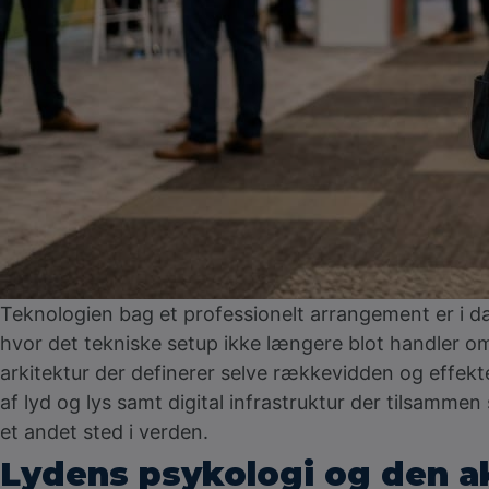
Teknologien bag et professionelt arrangement er i d
hvor det tekniske setup ikke længere blot handler om 
arkitektur der definerer selve rækkevidden og effekt
af lyd og lys samt digital infrastruktur der tilsa
et andet sted i verden.
Lydens psykologi og den a