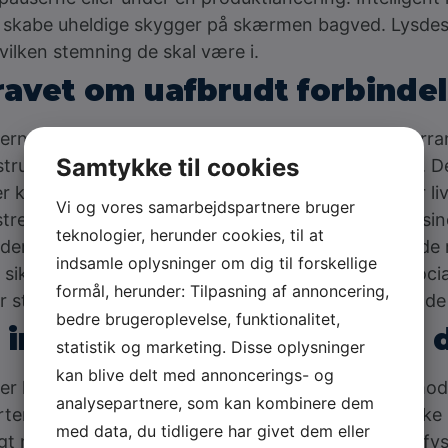
 skabe uheldige skygger på skærmen bagved. Lysdesi
vilken stemning de skal være i.
kravet om uafbrudt forbinde
nternetforbindelse der er hurtig og stabil. Men for ar
Samtykke til cookies
struktur er blevet selve livsnerven i arrangementet. 
kræves for at køre interaktive afstemninger eller liv
Vi og vores samarbejdspartnere bruger
kstremt. Det skal kunne håndtere hundreder eller tusi
teknologier, herunder cookies, til at
 derfor i dedikerede fiberforbindelser og avancerede r
indsamle oplysninger om dig til forskellige
r sikret selvom alle gæsterne uploader billeder til so
formål, herunder: Tilpasning af annoncering,
tiller store krav til beskyttelse af deres data når de 
bedre brugeroplevelse, funktionalitet,
 integrationen af eksterne 
statistik og marketing. Disse oplysninger
kan blive delt med annoncerings- og
ller helt nye krav til venuets tekniske formåen. Et m
analysepartnere, som kan kombinere dem
ten. Dette kræver en integration mellem det fysiske 
med data, du tidligere har givet dem eller
igt men også at de kan interagere med dem der er fysis