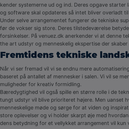
kender systemerne ud og ind. Deres opgave starter l
og software skal opdateres så intet bliver overladt ti
Under selve arrangementet fungerer de tekniske supp
før de vokser sig store. Deres tilstedeværelse betyder a
forsinkelser. På venuez.dk anerkender vi at denne te
the art udstyr og menneskelig ekspertise der skaber 
Fremtidens tekniske landsk
Når vi ser fremad vil vi se endnu mere automatisering 
baseret på antallet af mennesker i salen. Vi vil se me
muligheder for kreativ formidling.
Bæredygtighed vil også spille en større rolle i de t
tungt udstyr vil blive prioriteret højere. Men uanset
menneskelige møde og sørge for at viden og inspirat
store oplevelser og vi holder skarpt øje med hvordan 
dens betydning for et vellykket arrangement vil kun