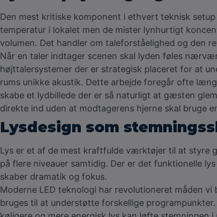
Den mest kritiske komponent i ethvert teknisk setup e
temperatur i lokalet men de mister lynhurtigt konce
volumen. Det handler om taleforståelighed og den ret
Når en taler indtager scenen skal lyden føles nærvær
højttalersystemer der er strategisk placeret for at un
rums unikke akustik. Dette arbejde foregår ofte læn
skabe et lydbillede der er så naturligt at gæsten gl
direkte ind uden at modtagerens hjerne skal bruge en
Lysdesign som stemningss
Lys er et af de mest kraftfulde værktøjer til at st
på flere niveauer samtidig. Der er det funktionelle lys
skaber dramatik og fokus.
Moderne LED teknologi har revolutioneret måden vi be
bruges til at understøtte forskellige programpunkter.
køligere og mere energisk lys kan løfte stemningen i 