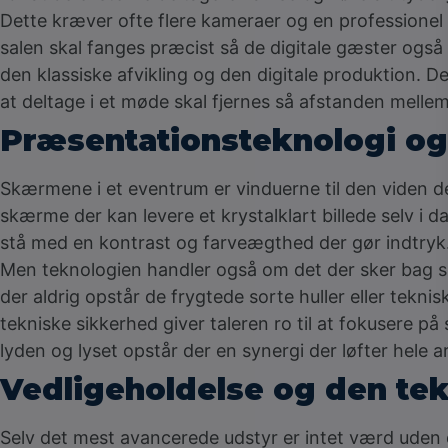
Dette kræver ofte flere kameraer og en professionel
salen skal fanges præcist så de digitale gæster ogs
den klassiske afvikling og den digitale produktion. D
at deltage i et møde skal fjernes så afstanden mellem
Præsentationsteknologi og
Skærmene i et eventrum er vinduerne til den viden de
skærme der kan levere et krystalklart billede selv i d
stå med en kontrast og farveægthed der gør indtryk
Men teknologien handler også om det der sker bag s
der aldrig opstår de frygtede sorte huller eller teknis
tekniske sikkerhed giver taleren ro til at fokusere 
lyden og lyset opstår der en synergi der løfter hele
Vedligeholdelse og den te
Selv det mest avancerede udstyr er intet værd uden d