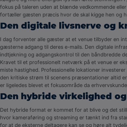
fokus på taleren uden at blænde vedkommende eller
fortæller gæsten præcis hvor de skal kigge hen og h
Den digitale livsnerve og 
I dag forventer alle gæster at et venue tilbyder en i
gæsterne adgang til deres e-mails. Den digitale infra
indtjekning og adgangskontrol til den båndbredde der 
Kravet til et professionelt netværk på et venue er e
miste hastighed. Professionelle lokationer investerer
den kritiske strøm til scenens præsentationer altid e
er ligeledes blevet et fokusområde da erhvervskunder s
Den hybride virkelighed og
Det hybride format er kommet for at blive og det sti
hvor kameraføring og streaming er tænkt ind fra star
for at de eksterne deltagere kan se og høre alt tydel