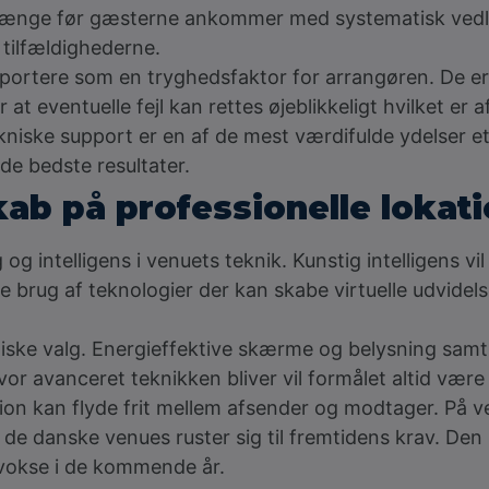
ænge før gæsterne ankommer med systematisk vedligeh
l tilfældighederne.
ortere som en tryghedsfaktor for arrangøren. De er 
t eventuelle fejl kan rettes øjeblikkeligt hvilket er af
kniske support er en af de mest værdifulde ydelser et
de bedste resultater.
ab på professionelle lokat
og intelligens i venuets teknik. Kunstig intelligens vi
re brug af teknologier der kan skabe virtuelle udvidels
ekniske valg. Energieffektive skærme og belysning sam
 hvor avanceret teknikken bliver vil formålet altid væ
ion kan flyde frit mellem afsender og modtager. På 
de danske venues ruster sig til fremtidens krav. Den 
 vokse i de kommende år.