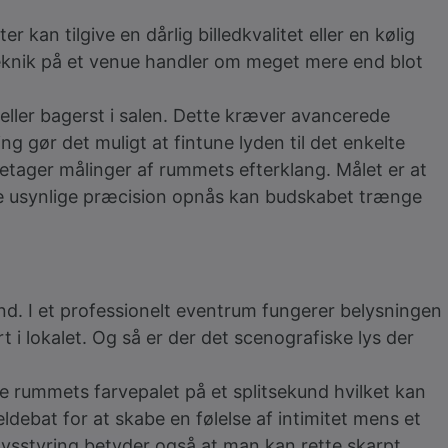
kan tilgive en dårlig billedkvalitet eller en kølig
dteknik på et venue handler om meget mere end blot
eller bagerst i salen. Dette kræver avancerede
g gør det muligt at fintune lyden til det enkelte
etager målinger af rummets efterklang. Målet er at
nne usynlige præcision opnås kan budskabet trænge
nd. I et professionelt eventrum fungerer belysningen
t i lokalet. Og så er der det scenografiske lys der
e rummets farvepalet på et splitsekund hvilket kan
debat for at skabe en følelse af intimitet mens et
 lysstyring betyder også at man kan rette skarpt