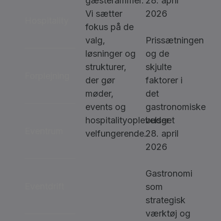
gæsterammer.
28. april
Vi sætter
2026
Hospitality
fokus på de
valg,
Prissætningen
løsninger og
og de
strukturer,
skjulte
Forplejning
der gør
faktorer i
møder,
det
events og
gastronomiske
hospitalityoplevelser
budget
Eventrum
velfungerende.
28. april
2026
Gastronomi
Eventdrift
som
strategisk
værktøj og