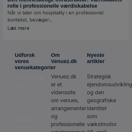
rolle i professionelle værdiskabelse
Når vi taler om hospitality i en professionel
kontekst, bevæger...
Læs mere
Udforsk
Om
Nyeste
vores
Venuez.dk
artikler
venuekategorier
Venuez.dk
Strategisk
Venueudvikl
er et
ejendomsudviklin
ing
videnssite
og den
om venues,
geografiske
arrangementer
identitet
og
som
Teknik
professionelle
vækstmotor