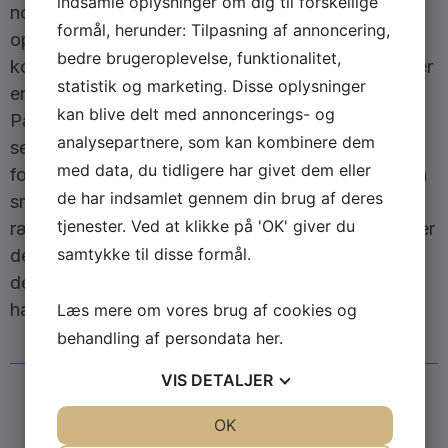
indsamle oplysninger om dig til forskellige
noget af sig selv. De mest mindeværdige
formål, herunder: Tilpasning af annoncering,
oplevelser opstår ofte i de uformelle øjeblikke – en
bedre brugeroplevelse, funktionalitet,
kort snak med en vidende tjener om råvarerne, eller
statistik og marketing. Disse oplysninger
en tekniker, der med et smil løser et akut problem.
kan blive delt med annoncerings- og
På venuez.dk dokumenterer vi, hvordan denne
analysepartnere, som kan kombinere dem
servicekultur bliver en afgørende
med data, du tidligere har givet dem eller
forretningsparameter. En lokation kan være nok så
de har indsamlet gennem din brug af deres
smuk, men hvis gæsten føler sig som et nummer i
tjenester. Ved at klikke på 'OK' giver du
rækken, udebliver den loyale relation. Hospitality er
samtykke til disse formål.
den emotionelle lim, der binder det fysiske rum og
det faglige indhold sammen til en helhed, gæsten
har lyst til at vende tilbage til.
Læs mere om vores brug af cookies og
behandling af persondata
her
.
VIS
DETALJER
Skrevet af redaktionen på venuez.dk
JA
NEJ
OK
JA
NEJ
Denne artikel er en del af venuez.dk’s løbende