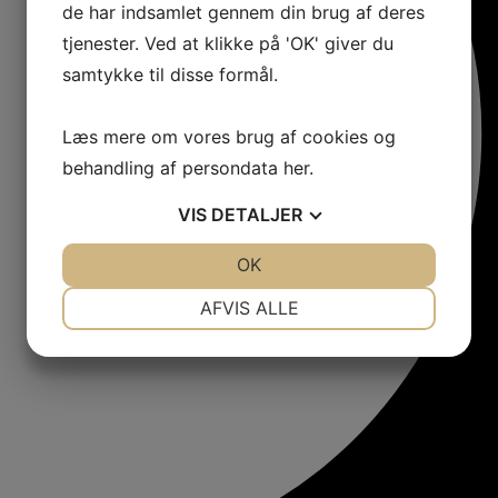
de har indsamlet gennem din brug af deres
tjenester. Ved at klikke på 'OK' giver du
samtykke til disse formål.
Læs mere om vores brug af cookies og
behandling af persondata
her
.
VIS
DETALJER
JA
NEJ
OK
JA
NEJ
NØDVENDIGE
PRÆFERENCER
AFVIS ALLE
JA
NEJ
JA
NEJ
MARKETING
STATISTIK